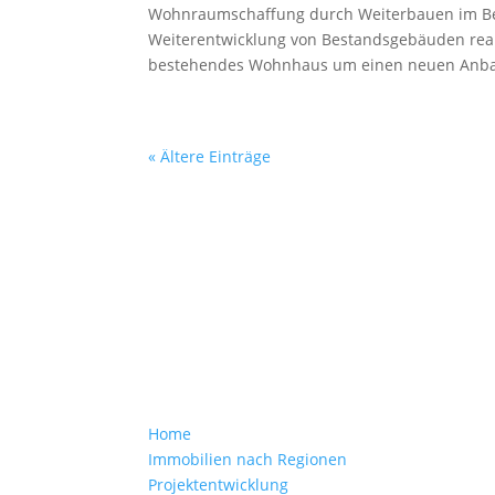
Wohnraumschaffung durch Weiterbauen im Be
Weiterentwicklung von Bestandsgebäuden realis
bestehendes Wohnhaus um einen neuen Anbau 
« Ältere Einträge
Wir entwickeln, bauen
und verkaufen Wohn- und
Ferienimmobilien
Home
Immobilien nach Regionen
Projektentwicklung