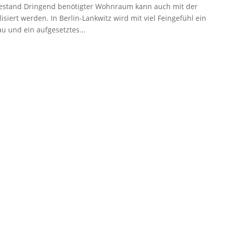
stand Dringend benötigter Wohnraum kann auch mit der
iert werden. In Berlin-Lankwitz wird mit viel Feingefühl ein
und ein aufgesetztes...
Sie wünschen eine schnelle 
Wir sind telefonisch für Sie 
Penta Consult
Verwaltungsgesellschaft mb