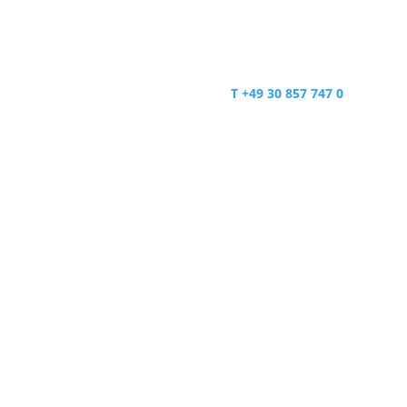
Büro Berlin:
Eberhard-Roters-Platz 6
10965 Berlin
T +49 30 857 747 0