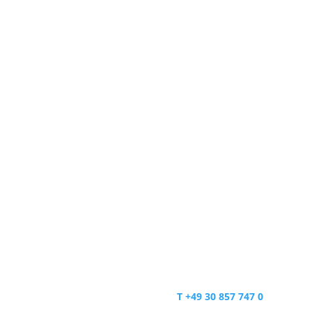
Sie wünschen eine schnelle 
Wir sind telefonisch für Sie 
Penta Consult
Verwaltungsgesellschaft mb
Büro Berlin:
Eberhard-Roters-Platz 6
10965 Berlin
T +49 30 857 747 0