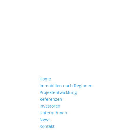
Wir entwickeln, bauen
und verkaufen Wohn- und
Ferienimmobilien
Home
Immobilien nach Regionen
Projektentwicklung
Referenzen
Investoren
Unternehmen
News
Kontakt