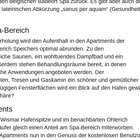
 den belgischen Badeort Spa zurück. Es gibt aber auch d
r lateinischen Abkürzung „sanus per aquam“ (Gesundhei
a-Bereich
holung wird den Aufenthalt in den Apartments der
erich Speichers optimal abrunden. Zu den
dliche Saunen, ein wohltuendes Dampfbad und ein
ußerdem stehen Behandlungsräume bereit, in denen
che Anwendungen angeboten werden. Der
iten, Tresen und Gaskamin ein schöner und gemütlicher
ßzügigen Fensterflächen wird ein Blick auf den Hafen gew
phäre?
ents
r Wismar Hafenspitze und im benachbarten Ohlerich
ufer gleich einen Anteil am Spa-Bereich miterworben.
 Apartments nun in den Genuss der kostenlosen Benutz