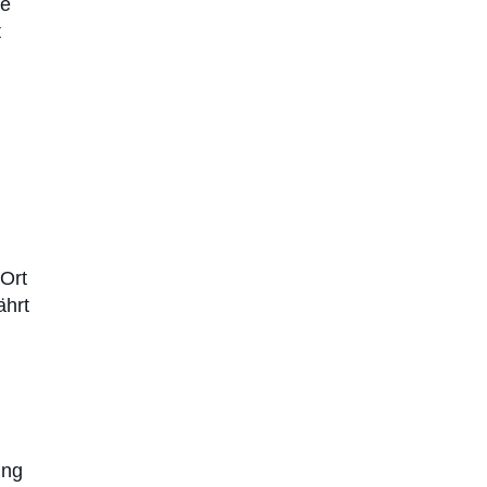
ie
t
 Ort
ährt
ung