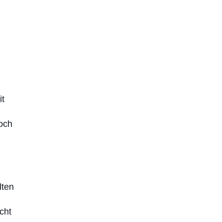
it
noch
lten
cht