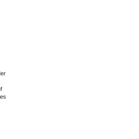
der
f
 es