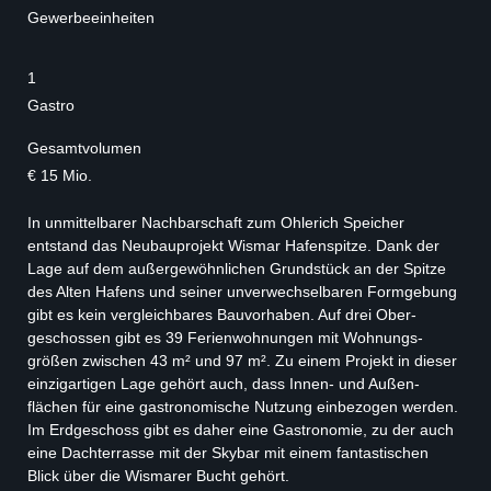
Gewerbeeinheiten
1
Gastro
Gesamtvolumen
€ 15 Mio.
In unmittelbarer Nachbarschaft zum Ohlerich Speicher
entstand das Neubau­projekt Wismar Hafenspitze. Dank der
Lage auf dem außer­gewöhnlichen Grundstück an der Spitze
des Alten Hafens und seiner unverwechsel­baren Form­gebung
gibt es kein vergleichbares Bau­vorhaben. Auf drei Ober­
geschossen gibt es 39 Ferien­wohnungen mit Wohnungs­
größen zwischen 43 m² und 97 m². Zu einem Projekt in dieser
einzig­artigen Lage gehört auch, dass Innen- und Außen­
flächen für eine gastro­nomische Nutzung einbezogen werden.
Im Erdgeschoss gibt es daher eine Gastronomie, zu der auch
eine Dach­terrasse mit der Skybar mit einem fantastischen
Blick über die Wismarer Bucht gehört.