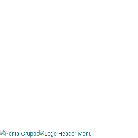
Projektentwicklung
Referenzen
Investoren
Unternehmen
News
Kontakt
Impressum
|
Datenschutz