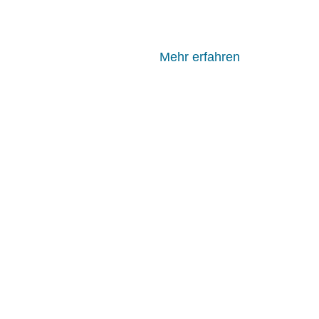
Mehr erfahren
Sie wünschen eine schn
Wir sind telefonisch für 
Penta Consult
Verwaltungsgesellschaf