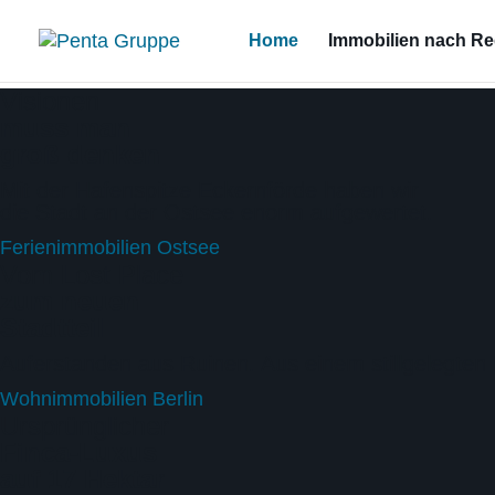
Home
Immobilien nach R
Visionen
muss man
groß denken
Mit der Hafenspitze Eckernförde haben wir
die Stadt an der Ostsee enorm aufgewertet.
Ferienimmobilien Ostsee
Vom Lost Place
zum neuen
Stadtteil
Auferstanden aus Ruinen. Aus einem stillgelegten 
Wohnimmobilien Berlin
Ursprünglicher
Finca-Luxus
auf 17 Hektar