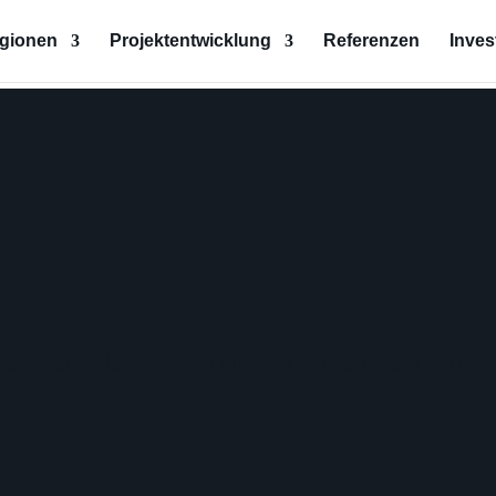
egionen
Projektentwicklung
Referenzen
Inves
Berliner Industrieareal wurde Deutschlands einzig