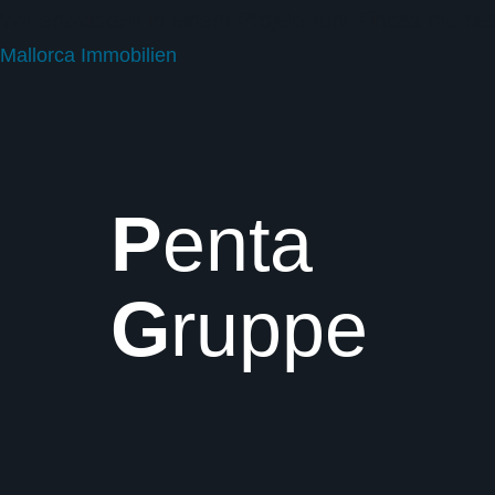
Wir entwickeln in einem Projekt fünf Fincas mit r
Mallorca Immobilien
P
enta
G
ruppe